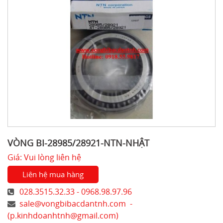
VÒNG BI-28985/28921-NTN-NHẬT
Giá: Vui lòng liên hệ
Liên hệ mua hàng
028.3515.32.33 - 0968.98.97.96
sale@vongbibacdantnh.com
-
(
p.kinhdoanhtnh@gmail.com
)