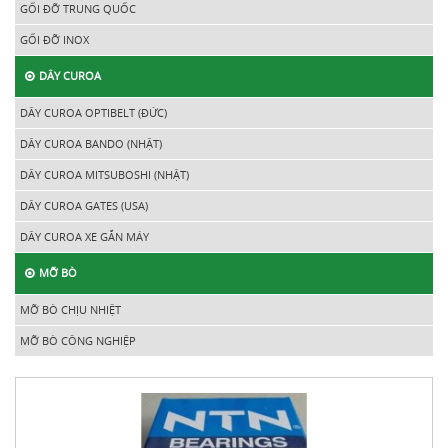
GỐI ĐỠ TRUNG QUỐC
GỐI ĐỠ INOX
DÂY CUROA
DÂY CUROA OPTIBELT (ĐỨC)
DÂY CUROA BANDO (NHẬT)
DÂY CUROA MITSUBOSHI (NHẬT)
DÂY CUROA GATES (USA)
DÂY CUROA XE GẮN MÁY
MỠ BÒ
MỠ BÒ CHỊU NHIỆT
MỠ BÒ CÔNG NGHIỆP