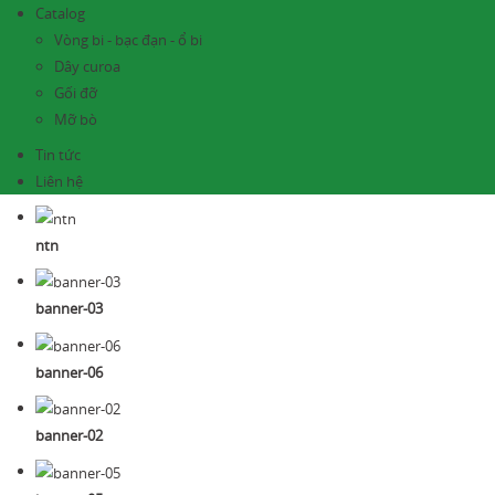
Catalog
Vòng bi - bạc đạn - ổ bi
Dây curoa
Gối đỡ
Mỡ bò
Tin tức
Liên hệ
ntn
banner-03
banner-06
banner-02