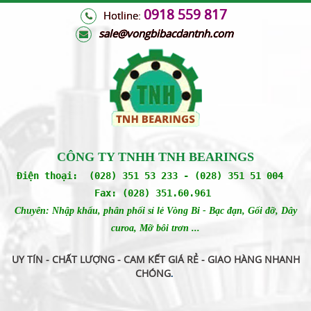
0918 559 817
Hotline:
s
ale@vongbibacdantnh.com
CÔNG TY TNHH TNH BEARINGS
Điện thoại: (028) 351 53 233 - (028) 351 51 004
Fax: (028) 351.60.961
Chuyên: Nhập khẩu, phân phối sỉ lẻ Vòng Bi - Bạc đạn, Gối đỡ, Dây
curoa, Mỡ bôi trơn ...
UY TÍN - CHẤT LƯỢNG - CAM KẾT GIÁ RẺ - GIAO HÀNG NHANH
CHÓNG
.