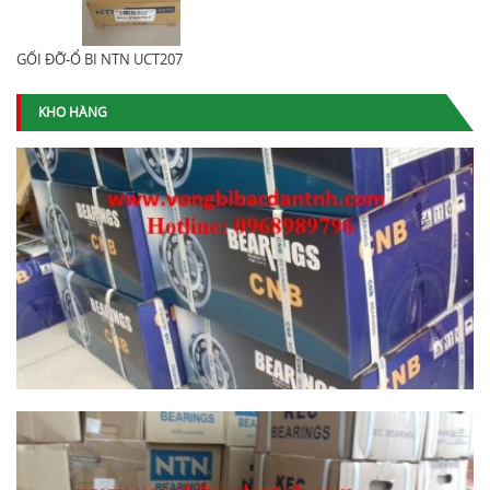
GỐI ĐỠ-Ổ BI NTN UCT207
KHO HÀNG