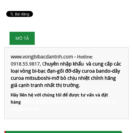
MÔ TẢ
www.vongbibacdantnh.com
-
Hotline:
huyên nhập khẩu và cung cấp các
0918.55.9817, C
loại vòng bi-bạc đạn-gối đỡ-dây curoa bando-dây
curoa mitsuboshi-mỡ bò chịu nhiệt chính hãng
giá cạnh trạnh nhất thị trường.
Hãy liên hệ với chúng tôi để được tư vấn và đặt
hàng
VÒNG BI-BẠC ĐẠN-XE-Ô TÔ-XE NÂNG-CÀNG XE
NÂNG-XE CẨU