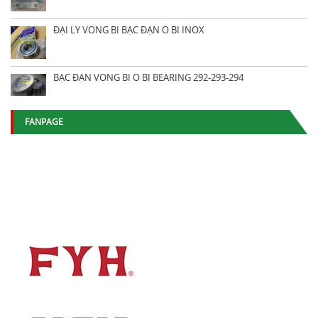
ĐẠI LÝ VÒNG BI BẠC ĐẠN Ổ BI INOX
BẠC ĐẠN VÒNG BI Ổ BI BEARING 292-293-294
FANPAGE