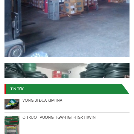
TIN TỨC
VÒNG BI ĐŨA KIM INA
Ổ TRƯỢT VUÔNG HGW-HGH-HGR HIWIN