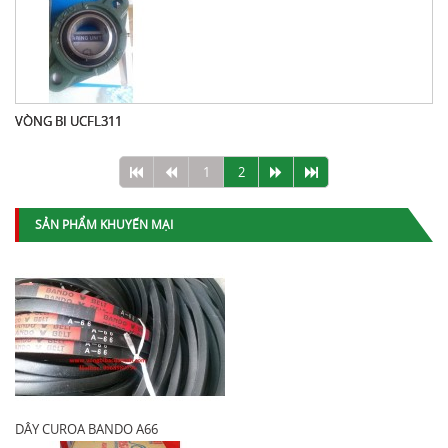
VÒNG BI UCFL311
1
2
SẢN PHẨM KHUYẾN MẠI
DÂY CUROA BANDO A66