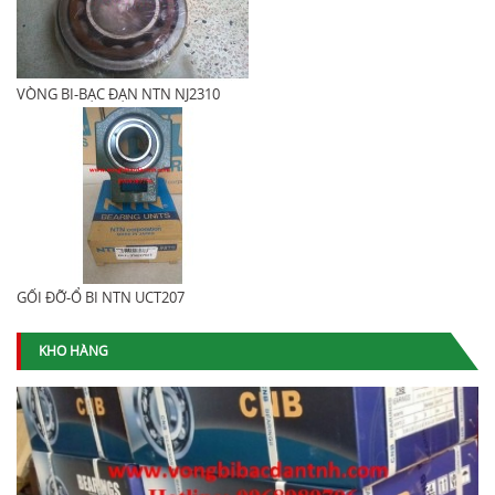
VÒNG BI-BẠC ĐẠN NTN NJ2310
GỐI ĐỠ-Ổ BI NTN UCT207
KHO HÀNG