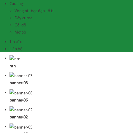
Catalog
Vòng bi - bạc đạn - ổ bi
Dây curoa
Gối đỡ
Mỡ bò
Tin tức
Liên hệ
ntn
banner-03
banner-06
banner-02