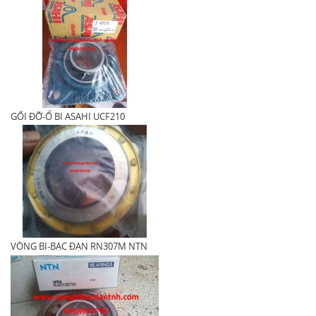
GỐI ĐỠ-Ổ BI ASAHI UCF210
VÒNG BI-BẠC ĐẠN RN307M NTN