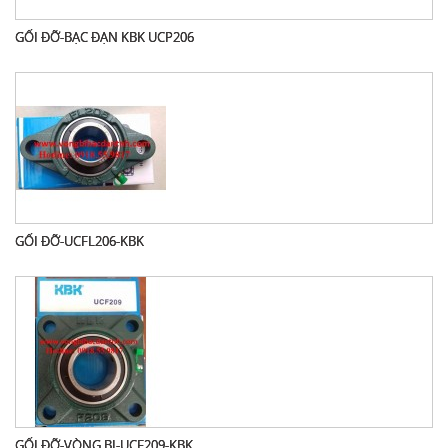
GỐI ĐỠ-BẠC ĐẠN KBK UCP206
GỐI ĐỠ-UCFL206-KBK
GỐI ĐỠ-VÒNG BI-UCF209-KBK