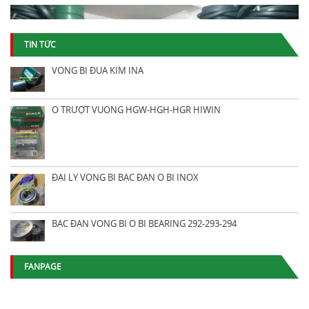
TIN TỨC
VÒNG BI ĐŨA KIM INA
Ổ TRƯỢT VUÔNG HGW-HGH-HGR HIWIN
ĐẠI LÝ VÒNG BI BẠC ĐẠN Ổ BI INOX
BẠC ĐẠN VÒNG BI Ổ BI BEARING 292-293-294
FANPAGE