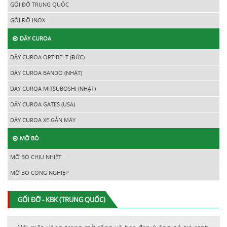
GỐI ĐỠ TRUNG QUỐC
GỐI ĐỠ INOX
DÂY CUROA
DÂY CUROA OPTIBELT (ĐỨC)
DÂY CUROA BANDO (NHẬT)
DÂY CUROA MITSUBOSHI (NHẬT)
DÂY CUROA GATES (USA)
DÂY CUROA XE GẮN MÁY
MỠ BÒ
MỠ BÒ CHỊU NHIỆT
MỠ BÒ CÔNG NGHIỆP
GỐI ĐỠ - KBK (TRUNG QUỐC)