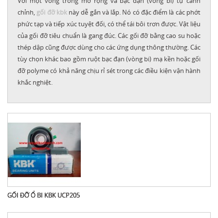
Với một vòng trong mở rộng và bạc đạn (vòng bi) tự canh
chỉnh,
gối đỡ kbk
này dễ gắn và lắp. Nó có đặc điểm là các phớt
phức tạp và tiếp xúc tuyệt đối, có thể tái bôi trơn được. Vật liệu
của gối đỡ tiêu chuẩn là gang đúc. Các gối đỡ bằng cao su hoặc
thép dập cũng được dùng cho các ứng dụng thông thường. Các
tùy chọn khác bao gồm ruột bạc đạn (vòng bi) mạ kền hoặc gối
đỡ polyme có khả năng chịu rỉ sét trong các điều kiện vận hành
khắc nghiệt.
GỐI ĐỠ Ổ BI KBK UCP205