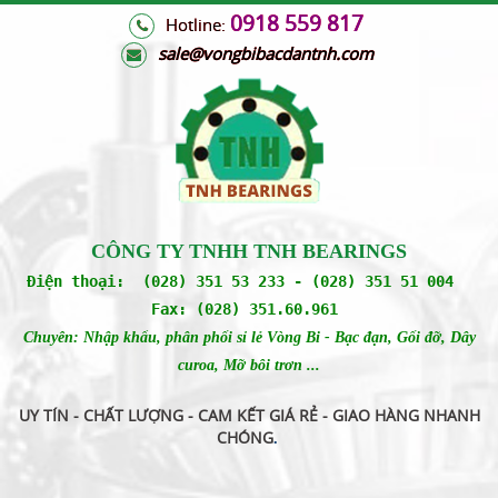
0918 559 817
Hotline:
s
ale@vongbibacdantnh.com
CÔNG TY TNHH TNH BEARINGS
Điện thoại: (028) 351 53 233 - (028) 351 51 004
Fax: (028) 351.60.961
Chuyên: Nhập khẩu, phân phối sỉ lẻ Vòng Bi - Bạc đạn, Gối đỡ, Dây
curoa, Mỡ bôi trơn ...
UY TÍN - CHẤT LƯỢNG - CAM KẾT GIÁ RẺ - GIAO HÀNG NHANH
CHÓNG
.