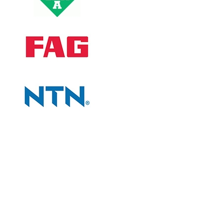
CÔNG TY
Giới thiệu công ty
Tiêu chí bán hàng
Đối tác chiến lược
Liên hệ và bản đồ
CHÍNH SÁCH