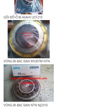
GỐI ĐỠ-Ổ BI ASAHI UCF210
VÒNG BI-BẠC ĐẠN RN307M NTN
VÒNG BI-BẠC ĐẠN NTN NJ2310