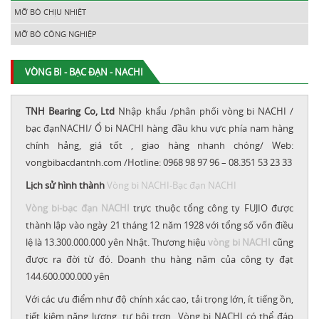
MỠ BÒ CHỊU NHIỆT
MỠ BÒ CÔNG NGHIỆP
VÒNG BI - BẠC ĐẠN - NACHI
TNH Bearing Co, Ltd
Nhập khẩu /phân phối vòng bi NACHI /
bạc đạnNACHI/ Ổ bi NACHI hàng đầu khu vực phía nam hàng
chính hảng, giá tốt , giao hàng nhanh chóng/ Web:
vongbibacdantnh.com /Hotline: 0968 98 97 96 – 08.351 53 23 33
Lịch sử hình thành
Vòng bi NACHI-Bạc đạn NACHI
Vòng bi-bạc đạn NACHI
trực thuộc tổng công ty FUJIO được
thành lập vào ngày 21 tháng 12 năm 1928 với tổng số vốn điều
lệ là 13.300.000.000 yên Nhật. Thương hiệu
vòng bi NACHI
cũng
được ra đời từ đó. Doanh thu hàng năm của công ty đạt
144.600.000.000 yên
Với các ưu điểm như độ chính xác cao, tải trọng lớn, ít tiếng ồn,
tiết kiệm năng lượng, tự bôi trơn…Vòng bi NACHI có thể đáp