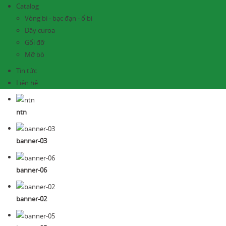
Catalog
Vòng bi - bạc đạn - ổ bi
Dây curoa
Gối đỡ
Mỡ bò
Tin tức
Liên hệ
ntn
banner-03
banner-06
banner-02