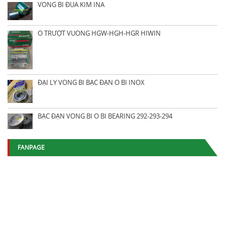
VÒNG BI ĐŨA KIM INA
Ổ TRƯỢT VUÔNG HGW-HGH-HGR HIWIN
ĐẠI LÝ VÒNG BI BẠC ĐẠN Ổ BI INOX
BẠC ĐẠN VÒNG BI Ổ BI BEARING 292-293-294
FANPAGE