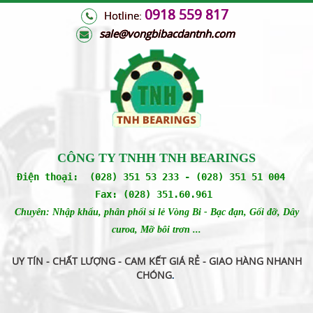
0918 559 817
Hotline:
s
ale@vongbibacdantnh.com
CÔNG TY TNHH TNH BEARINGS
Điện thoại: (028) 351 53 233 - (028) 351 51 004
Fax: (028) 351.60.961
Chuyên: Nhập khẩu, phân phối sỉ lẻ Vòng Bi - Bạc đạn, Gối đỡ, Dây
curoa, Mỡ bôi trơn ...
UY TÍN - CHẤT LƯỢNG - CAM KẾT GIÁ RẺ - GIAO HÀNG NHANH
CHÓNG
.