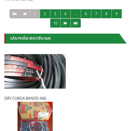
1
2
3
4
...
6
7
8
9
10
SẢN PHẨM KHUYẾN MẠI
DÂY CUROA BANDO A66