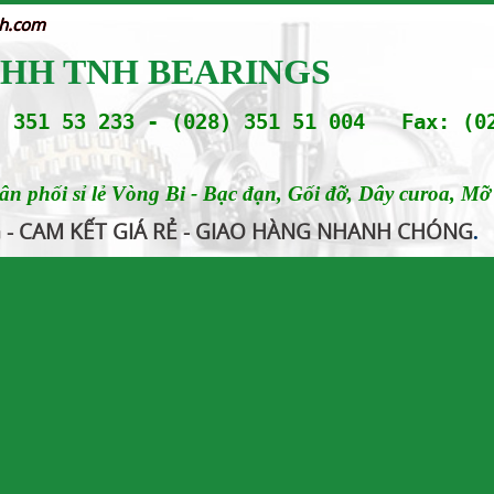
nh.com
NHH TNH BEARINGS
 351 53 233 - (028) 351 51 004 Fax: (0
 phối sỉ lẻ Vòng Bi - Bạc đạn, Gối đỡ, Dây curoa, Mỡ b
G - CAM KẾT GIÁ RẺ - GIAO HÀNG NHANH CHÓNG
.