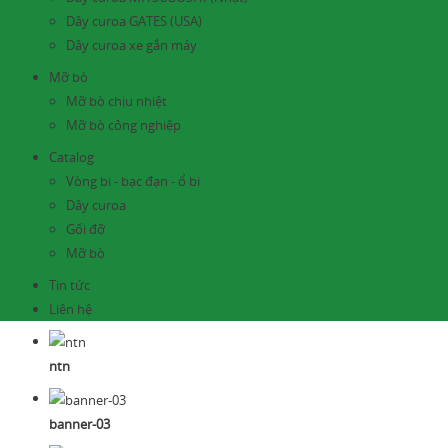
Dây curoa GATES (USA)
Dây curoa xe gắn máy
Mỡ bò
Mỡ bò chịu nhiệt
Mỡ bò công nghiệp
Catalog
Vòng bi - bạc đạn - ổ bi
Dây curoa
Gối đỡ
Mỡ bò
Tin tức
Liên hệ
ntn
banner-03