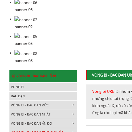
banner-06
banner-02
banner-05
banner-08
VÒNG BI - BẠC ĐẠN U
VÒNG BI - BẠC ĐẠN - Ổ BI
VÒNG BI
Vòng bi URB
là nhóm v
BẠC ĐẠN
nhưng chịu tải trọng l
VÒNG BI - BẠC ĐẠN ĐỨC
kính ngoài D, dù có cù
ứng là các loại mã khác
VÒNG BI - BẠC ĐẠN NHẬT
VÒNG BI - BẠC ĐẠN ẤN ĐỘ