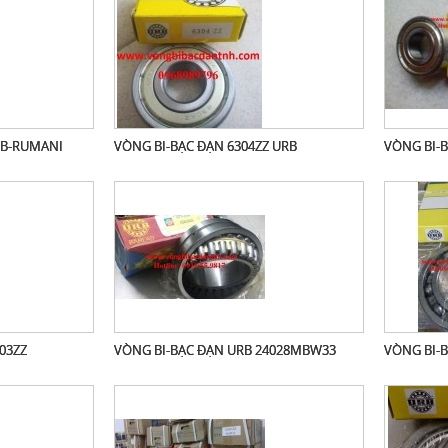
 URB-RUMANI
VÒNG BI-BẠC ĐẠN 6304ZZ URB
VÒNG BI-B
03ZZ
VÒNG BI-BẠC ĐẠN URB 24028MBW33
VÒNG BI-B