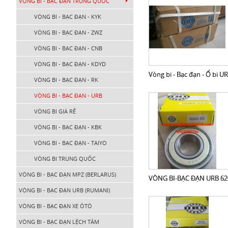
VÒNG BI - BẠC ĐẠN TRUNG QUỐC
VÒNG BI - BẠC ĐẠN - KYK
VÒNG BI - BẠC ĐẠN - ZWZ
VÒNG BI - BẠC ĐẠN - CNB
VÒNG BI - BẠC ĐẠN - KDYD
Vòng bi - Bạc đạn - Ổ bi
VÒNG BI - BẠC ĐẠN - RK
VÒNG BI - BẠC ĐẠN - URB
VÒNG BI GIÁ RẺ
VÒNG BỊ - BẠC ĐẠN - KBK
VÒNG BI - BẠC ĐẠN - TAIYO
VÒNG BI TRUNG QUỐC
VÒNG BI - BẠC ĐẠN MPZ (BERLARUS)
VÒNG BI-BẠC ĐẠN URB 62
VÒNG BI - BẠC ĐẠN URB (RUMANI)
VÒNG BI - BẠC ĐẠN XE ÔTÔ
VÒNG BI - BẠC ĐẠN LỆCH TÂM