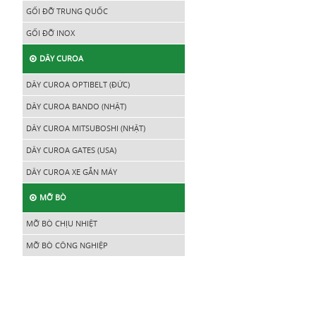
GỐI ĐỠ TRUNG QUỐC
GỐI ĐỠ INOX
DÂY CUROA
DÂY CUROA OPTIBELT (ĐỨC)
DÂY CUROA BANDO (NHẬT)
DÂY CUROA MITSUBOSHI (NHẬT)
DÂY CUROA GATES (USA)
DÂY CUROA XE GẮN MÁY
MỠ BÒ
MỠ BÒ CHỊU NHIỆT
MỠ BÒ CÔNG NGHIỆP