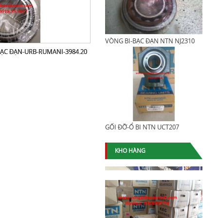
VÒNG BI-BẠC ĐẠN NTN NJ2310
BẠC ĐẠN-URB-RUMANI-3984.20
GỐI ĐỠ-Ổ BI NTN UCT207
KHO HÀNG