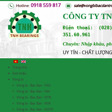
0918 559 817
Hotline:
s
ale@vongbibacdant
CÔNG TY T
Điện thoại: (028)
351.60.961
Chuyên: Nhập khẩu, phân
UY TÍN - CHẤT LƯỢN
Trang chủ
Giới thiệu
Vòng bi
Vòng bi - Bạc đạn - FAG
Vòng bi - Bạc đạn - INA
Vòng bi - Bạc đạn - NTN
Vòng bi - Bạc đạn - NSK
Vòng bi - Bạc đạn - KOYO