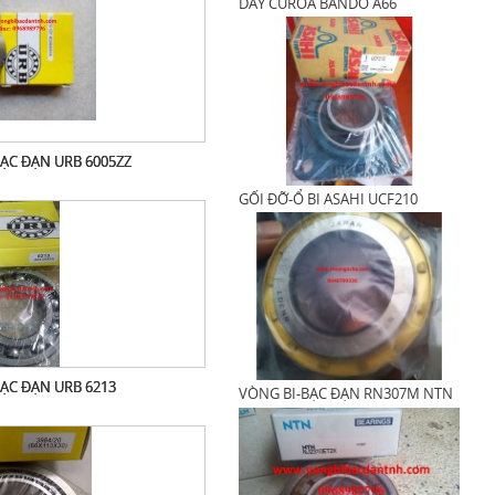
DÂY CUROA BANDO A66
ẠC ĐẠN URB 6005ZZ
GỐI ĐỠ-Ổ BI ASAHI UCF210
ẠC ĐẠN URB 6213
VÒNG BI-BẠC ĐẠN RN307M NTN