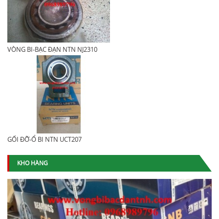
VÒNG BI-BẠC ĐẠN NTN NJ2310
GỐI ĐỠ-Ổ BI NTN UCT207
KHO HÀNG