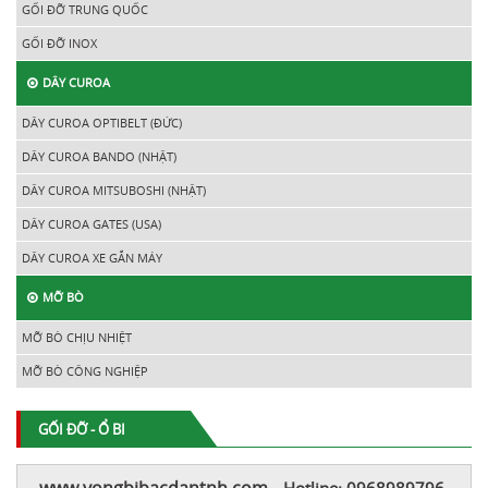
GỐI ĐỠ TRUNG QUỐC
GỐI ĐỠ INOX
DÂY CUROA
DÂY CUROA OPTIBELT (ĐỨC)
DÂY CUROA BANDO (NHẬT)
DÂY CUROA MITSUBOSHI (NHẬT)
DÂY CUROA GATES (USA)
DÂY CUROA XE GẮN MÁY
MỠ BÒ
MỠ BÒ CHỊU NHIỆT
MỠ BÒ CÔNG NGHIỆP
GỐI ĐỠ - Ổ BI