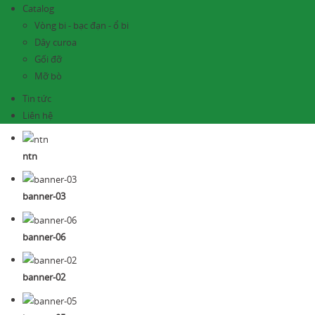
Catalog
Vòng bi - bạc đạn - ổ bi
Dây curoa
Gối đỡ
Mỡ bò
Tin tức
Liên hệ
ntn
banner-03
banner-06
banner-02