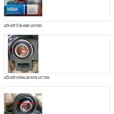
GỐI ĐỠ Ổ BI KBK UCP205
GỐI ĐỠ-VÒNG BI NTN UCT320