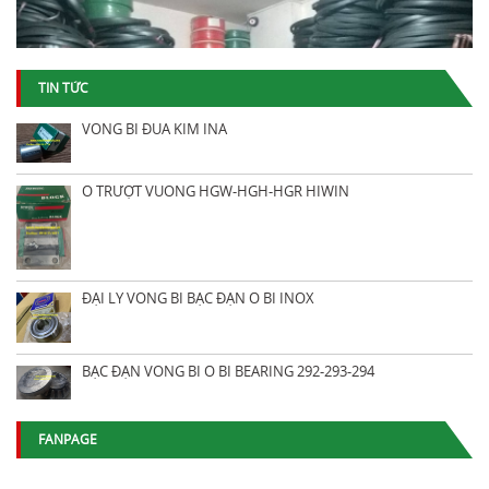
TIN TỨC
VÒNG BI ĐŨA KIM INA
Ổ TRƯỢT VUÔNG HGW-HGH-HGR HIWIN
ĐẠI LÝ VÒNG BI BẠC ĐẠN Ổ BI INOX
BẠC ĐẠN VÒNG BI Ổ BI BEARING 292-293-294
FANPAGE