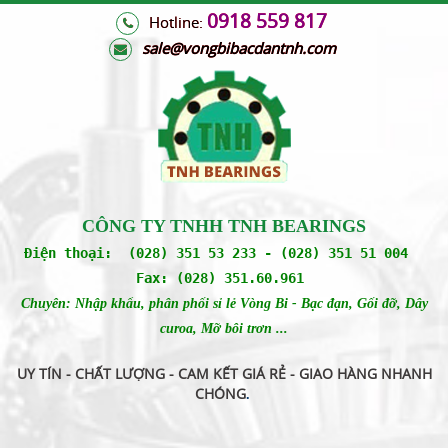
0918 559 817
Hotline:
s
ale@vongbibacdantnh.com
CÔNG TY TNHH TNH BEARINGS
Điện thoại: (028) 351 53 233 - (028) 351 51 004
Fax: (028) 351.60.961
Chuyên: Nhập khẩu, phân phối sỉ lẻ Vòng Bi - Bạc đạn, Gối đỡ, Dây
curoa, Mỡ bôi trơn ...
UY TÍN - CHẤT LƯỢNG - CAM KẾT GIÁ RẺ - GIAO HÀNG NHANH
CHÓNG
.