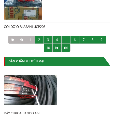
GỐI ĐỠ-Ổ BI ASAHI UCP206
1
2
3
4
...
6
7
8
9
10
SẢN PHẨM KHUYẾN MẠI
DÂY CUROA BANDO A66