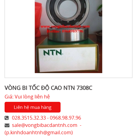
VÒNG BI TỐC ĐỘ CAO NTN 7308C
Giá: Vui lòng liên hệ
Liên hệ mua hàng
028.3515.32.33 - 0968.98.97.96
sale@vongbibacdantnh.com
-
(
p.kinhdoanhtnh@gmail.com
)