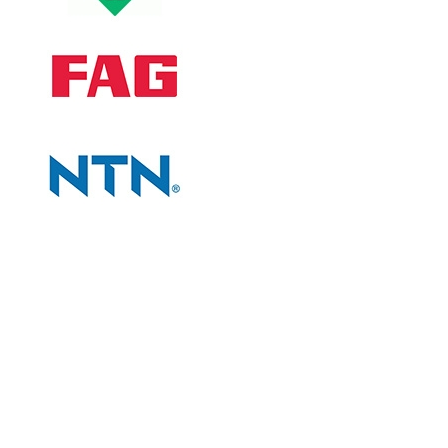
CÔNG TY
Giới thiệu công ty
Tiêu chí bán hàng
Đối tác chiến lược
Liên hệ và bản đồ
CHÍNH SÁCH