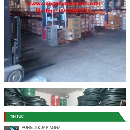
TIN TỨC
VÒNG BI ĐŨA KIM INA