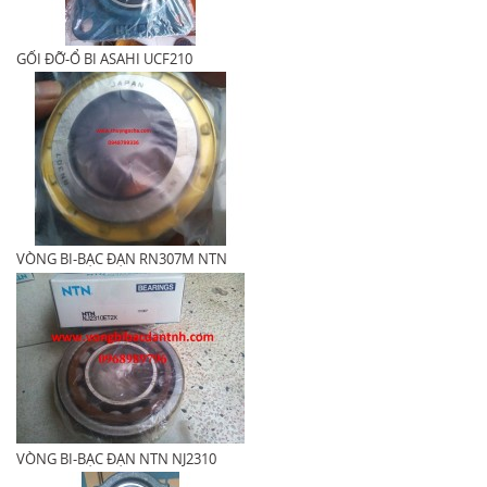
GỐI ĐỠ-Ổ BI ASAHI UCF210
VÒNG BI-BẠC ĐẠN RN307M NTN
VÒNG BI-BẠC ĐẠN NTN NJ2310