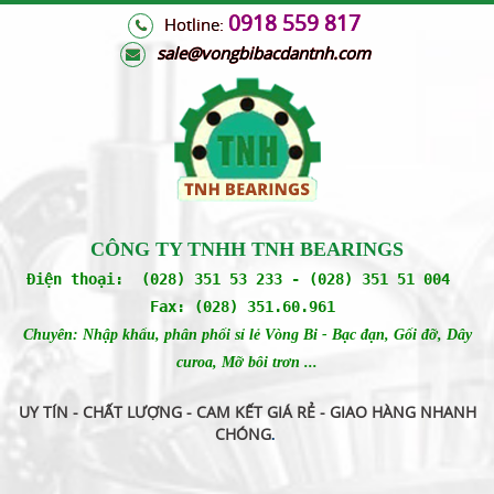
0918 559 817
Hotline:
s
ale@vongbibacdantnh.com
CÔNG TY TNHH TNH BEARINGS
Điện thoại: (028) 351 53 233 - (028) 351 51 004
Fax: (028) 351.60.961
Chuyên: Nhập khẩu, phân phối sỉ lẻ Vòng Bi - Bạc đạn, Gối đỡ, Dây
curoa, Mỡ bôi trơn ...
UY TÍN - CHẤT LƯỢNG - CAM KẾT GIÁ RẺ - GIAO HÀNG NHANH
CHÓNG
.