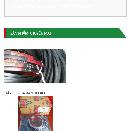
7324-7325-7326-7327-7328-7329-7330.
SẢN PHẨM KHUYẾN MẠI
DÂY CUROA BANDO A66