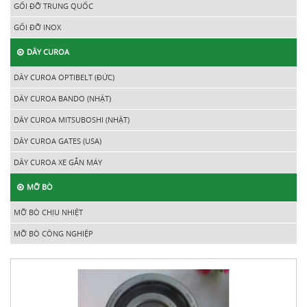
GỐI ĐỠ TRUNG QUỐC
GỐI ĐỠ INOX
DÂY CUROA
DÂY CUROA OPTIBELT (ĐỨC)
DÂY CUROA BANDO (NHẬT)
DÂY CUROA MITSUBOSHI (NHẬT)
DÂY CUROA GATES (USA)
DÂY CUROA XE GẮN MÁY
MỠ BÒ
MỠ BÒ CHỊU NHIỆT
MỠ BÒ CÔNG NGHIỆP