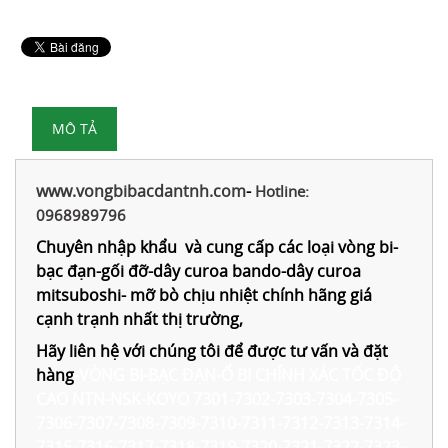
MÔ TẢ
www.vongbibacdantnh.com
-
Hotline:
0968989796
Chuyên nhập khẩu và cung cấp các loại vòng bi-
bạc đạn-gối đỡ-dây curoa bando-dây curoa
mitsuboshi- mỡ bò chịu nhiệt chính hãng giá
cạnh trạnh nhất thị trường,
Hãy liên hệ với chúng tôi để được tư vấn và đặt
hàng
-
VÒNG BI-BẠC ĐẠN-Ổ BI CHÍNH XÁC TỐC ĐỘ
CAO NTN-NSK-KOYO 7301-7302-7303-7304-7305-
7306-7307-7308-7309-7310-7311-7312-7313-7314-
7315-7316-7317-7318-7319-7320-7321-7322-7323-