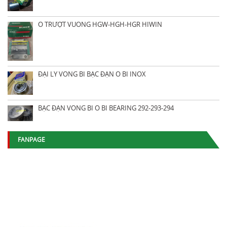
Ổ TRƯỢT VUÔNG HGW-HGH-HGR HIWIN
ĐẠI LÝ VÒNG BI BẠC ĐẠN Ổ BI INOX
BẠC ĐẠN VÒNG BI Ổ BI BEARING 292-293-294
FANPAGE