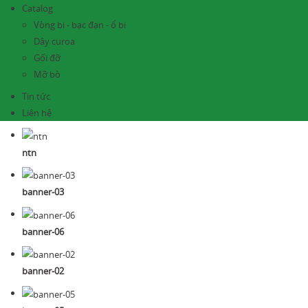
Catalog
Vòng bi - bạc đạn - ổ bi
Dây curoa
Gối đỡ
Mỡ bò
Tin tức
Liên hệ
ntn
banner-03
banner-06
banner-02