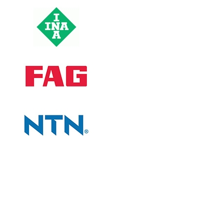
CÔNG TY
Giới thiệu công ty
Tiêu chí bán hàng
Đối tác chiến lược