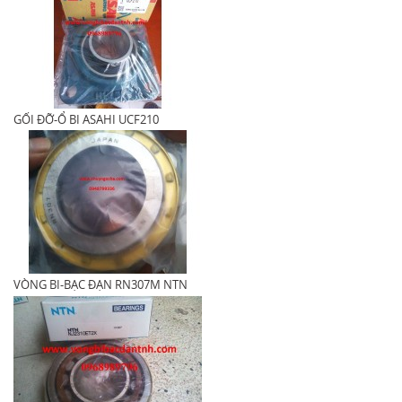
GỐI ĐỠ-Ổ BI ASAHI UCF210
VÒNG BI-BẠC ĐẠN RN307M NTN