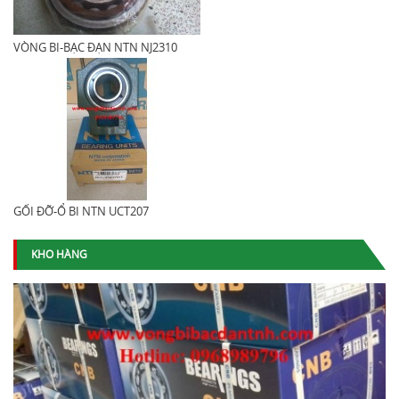
VÒNG BI-BẠC ĐẠN NTN NJ2310
GỐI ĐỠ-Ổ BI NTN UCT207
KHO HÀNG