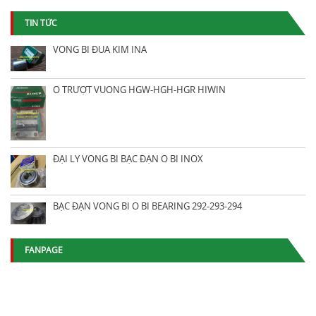
TIN TỨC
VÒNG BI ĐŨA KIM INA
Ổ TRƯỢT VUÔNG HGW-HGH-HGR HIWIN
ĐẠI LÝ VÒNG BI BẠC ĐẠN Ổ BI INOX
BẠC ĐẠN VÒNG BI Ổ BI BEARING 292-293-294
FANPAGE