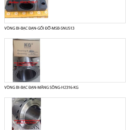
VÒNG BI-BẠC ĐẠN-GỐI ĐỠ-MSB-SNU513
VÒNG BI-BẠC ĐẠN-MĂNG SÔNG-H2316-KG