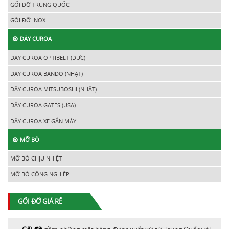
GỐI ĐỠ TRUNG QUỐC
GỐI ĐỠ INOX
DÂY CUROA
DÂY CUROA OPTIBELT (ĐỨC)
DÂY CUROA BANDO (NHẬT)
DÂY CUROA MITSUBOSHI (NHẬT)
DÂY CUROA GATES (USA)
DÂY CUROA XE GẮN MÁY
MỠ BÒ
MỠ BÒ CHỊU NHIỆT
MỠ BÒ CÔNG NGHIỆP
GỐI ĐỠ GIÁ RẺ