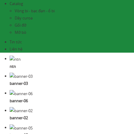
Catalog
Vòng bi - bạc đạn - ổ bi
Dây curoa
Gối đỡ
Mỡ bò
Tin tức
Liên hệ
ntn
banner-03
banner-06
banner-02