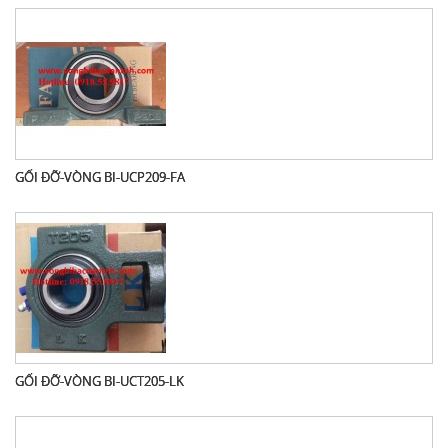
GỐI ĐỠ-VÒNG BI-UCP209-FA
GỐI ĐỠ-VÒNG BI-UCT205-LK