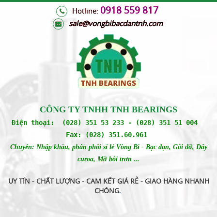
0918 559 817
Hotline:
s
ale@vongbibacdantnh.com
CÔNG TY TNHH TNH BEARINGS
Điện thoại: (028) 351 53 233 - (028) 351 51 004
Fax: (028) 351.60.961
Chuyên: Nhập khẩu, phân phối sỉ lẻ Vòng Bi - Bạc đạn, Gối đỡ, Dây
curoa, Mỡ bôi trơn ...
UY TÍN - CHẤT LƯỢNG - CAM KẾT GIÁ RẺ - GIAO HÀNG NHANH
CHÓNG
.