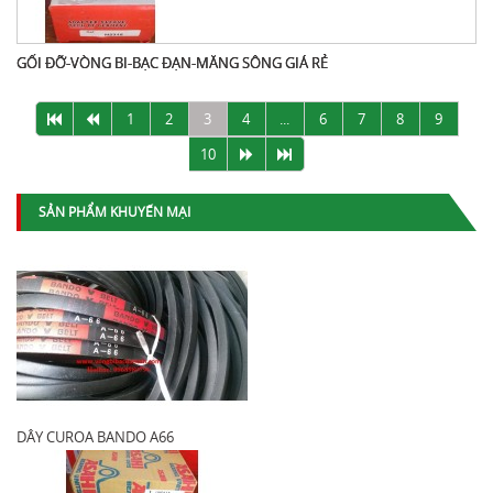
GỐI ĐỠ-VÒNG BI-BẠC ĐẠN-MĂNG SÔNG GIÁ RẺ
1
2
3
4
...
6
7
8
9
10
SẢN PHẨM KHUYẾN MẠI
DÂY CUROA BANDO A66