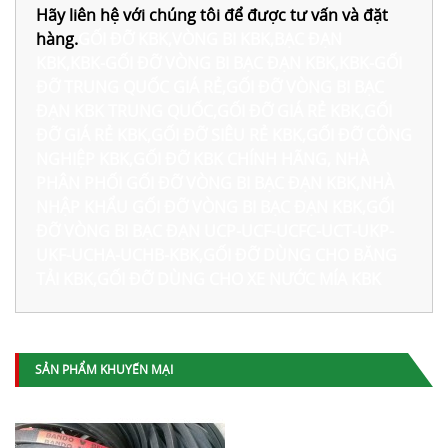
Hãy liên hệ với chúng tôi để được tư vấn và đặt
hàng.
GỐI ĐỠ KBK,VÒNG BI KBK,BẠC ĐẠN
KBK,KBK-GỐI ĐỠ VÒNG BI BẠC ĐẠN KBK,KBK-GỐI
ĐỠ TRUNG QUỐC GIÁ RẺ,GỐI ĐỠ VÒNG BI BẠC
ĐẠN KBK TRUNG QUỐC,GỐI ĐỠ GIÁ RẺ KBK,GỐI
ĐỠ GIÁ RẺ KBK,GỐI ĐỠ SIÊU RẺ KBK,GỐI ĐỠ CÔNG
NGHIỆP KBK,GỐI ĐỠ KBK CHÍNH HÃNG, NHÀ
PHÂN PHỐI GỐI ĐỠ VÒNG BI BẠC ĐẠN KBK,NHÀ
NHẬP KHẨU GỐI ĐỠ VÒNG BI BẠC ĐẠN KBK,GỐI
ĐỠ VÒNG BI BẠC ĐẠN UCP-UCF-UCFC-UCT-UKP-
UKF-UCHA-UCHB-KBK,GỐI ĐỠ DÙNG CHO BĂNG
TẢI KBK,GỐI ĐỠ DÙNG CHO XE NƯỚC MÍA KBK
SẢN PHẨM KHUYẾN MẠI