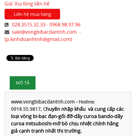
Giá: Vui lòng liên hệ
Liên hệ mua hàng
028.3515.32.33 - 0968.98.97.96
sale@vongbibacdantnh.com
-
(
p.kinhdoanhtnh@gmail.com
)
MÔ TẢ
www.vongbibacdantnh.com
-
Hotline:
huyên nhập khẩu và cung cấp các
0918.55.9817, C
loại vòng bi-bạc đạn-gối đỡ-dây curoa bando-dây
curoa mitsuboshi-mỡ bò chịu nhiệt chính hãng
giá cạnh trạnh nhất thị trường.