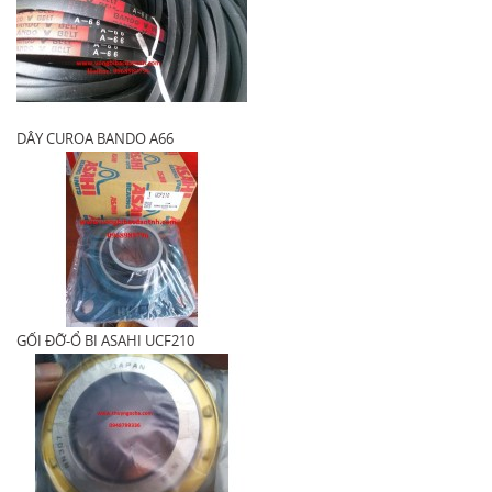
DÂY CUROA BANDO A66
GỐI ĐỠ-Ổ BI ASAHI UCF210