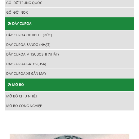
GỐI ĐỠ TRUNG QUỐC
GỐI ĐỠ INOX
DÂY CUROA
DÂY CUROA OPTIBELT (ĐỨC)
DÂY CUROA BANDO (NHẬT)
DÂY CUROA MITSUBOSHI (NHẬT)
DÂY CUROA GATES (USA)
DÂY CUROA XE GẮN MÁY
MỠ BÒ
MỠ BÒ CHỊU NHIỆT
MỠ BÒ CÔNG NGHIỆP