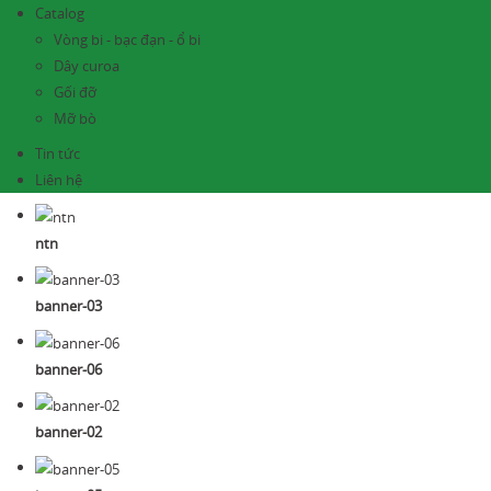
Catalog
Vòng bi - bạc đạn - ổ bi
Dây curoa
Gối đỡ
Mỡ bò
Tin tức
Liên hệ
ntn
banner-03
banner-06
banner-02