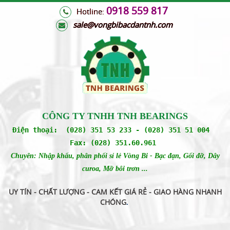
0918 559 817
Hotline:
s
ale@vongbibacdantnh.com
CÔNG TY TNHH TNH BEARINGS
Điện thoại: (028) 351 53 233 - (028) 351 51 004
Fax: (028) 351.60.961
Chuyên: Nhập khẩu, phân phối sỉ lẻ Vòng Bi - Bạc đạn, Gối đỡ, Dây
curoa, Mỡ bôi trơn ...
UY TÍN - CHẤT LƯỢNG - CAM KẾT GIÁ RẺ - GIAO HÀNG NHANH
CHÓNG
.