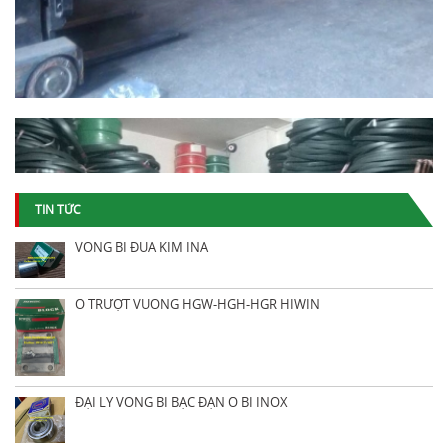
TIN TỨC
VÒNG BI ĐŨA KIM INA
Ổ TRƯỢT VUÔNG HGW-HGH-HGR HIWIN
ĐẠI LÝ VÒNG BI BẠC ĐẠN Ổ BI INOX