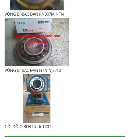
VÒNG BI-BẠC ĐẠN RN307M NTN
VÒNG BI-BẠC ĐẠN NTN NJ2310
GỐI ĐỠ-Ổ BI NTN UCT207