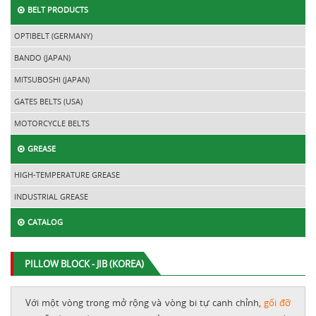
BELT PRODUCTS
OPTIBELT (GERMANY)
BANDO (JAPAN)
MITSUBOSHI (JAPAN)
GATES BELTS (USA)
MOTORCYCLE BELTS
GREASE
HIGH-TEMPERATURE GREASE
INDUSTRIAL GREASE
CATALOG
PILLOW BLOCK - JIB (KOREA)
Với một vòng trong mở rộng và vòng bi tự canh chỉnh,
gối đỡ