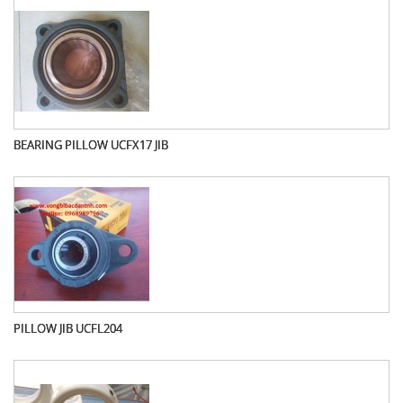
BEARING PILLOW UCFX17 JIB
PILLOW JIB UCFL204