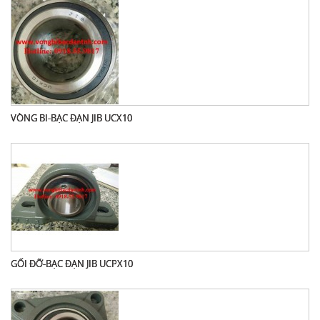
VÒNG BI-BẠC ĐẠN JIB UCX10
GỐI ĐỠ-BẠC ĐẠN JIB UCPX10