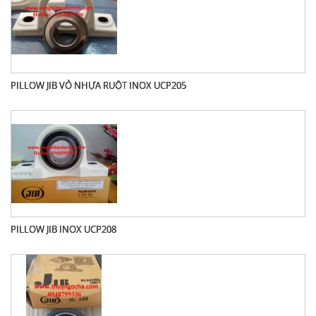
PILLOW JIB VỎ NHỰA RUỘT INOX UCP205
PILLOW JIB INOX UCP208