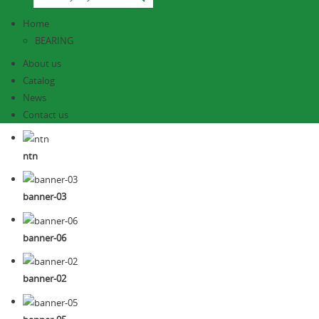
Home
BEARING
About us
Catalog
News
Contact us
ntn
banner-03
banner-06
banner-02