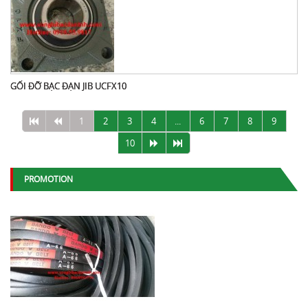
GỐI ĐỠ BẠC ĐẠN JIB UCFX10
1
2
3
4
...
6
7
8
9
10
PROMOTION