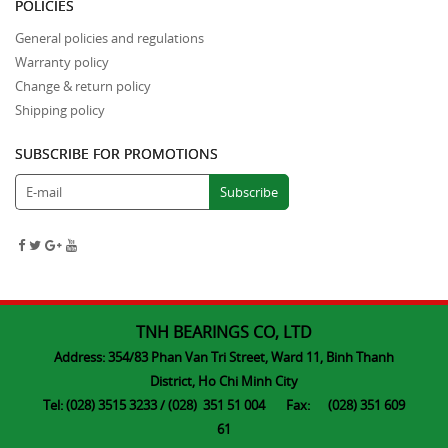
POLICIES
General policies and regulations
Warranty policy
Change & return policy
Shipping policy
SUBSCRIBE FOR PROMOTIONS
TNH BEARINGS CO, LTD
Address: 354/83 Phan Van Tri Street, Ward 11, Binh Thanh
District, Ho Chi Minh City
Tel: (028) 3515 3233 / (028) 351 51 004 Fax: (028) 351 609
61