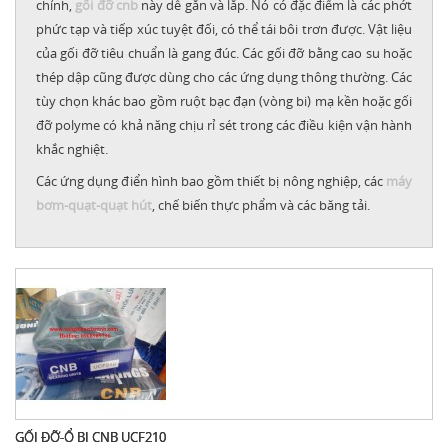
chỉnh,
gối đỡ cnb
này dễ gắn và lắp. Nó có đặc điểm là các phớt
phức tạp và tiếp xúc tuyệt đối, có thể tái bôi trơn được. Vật liệu
của gối đỡ tiêu chuẩn là gang đúc. Các gối đỡ bằng cao su hoặc
thép dập cũng được dùng cho các ứng dụng thông thường. Các
tùy chọn khác bao gồm ruột bạc đạn (vòng bi) mạ kền hoặc gối
đỡ polyme có khả năng chịu rỉ sét trong các điều kiện vận hành
khắc nghiệt.
Các ứng dụng điển hình bao gồm thiết bị nông nghiệp, các
máy
bơm-quạt-quạt hút
, chế biến thực phẩm và các băng tải.
GỐI ĐỠ-Ổ BI CNB UCF210