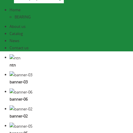
Home
BEARING
About us
Catalog
News
Contact us
ntn
banner-03
banner-06
banner-02